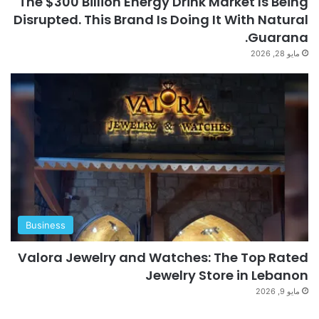
The $300 Billion Energy Drink Market Is Being
Disrupted. This Brand Is Doing It With Natural
Guarana.
مايو 28, 2026
Business
Valora Jewelry and Watches: The Top Rated
Jewelry Store in Lebanon
مايو 9, 2026