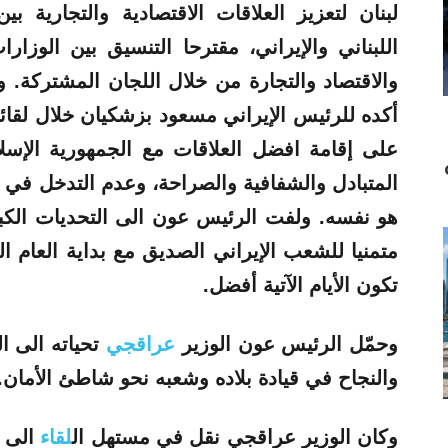
لبنان لتعزيز
العلاقات
الاقتصادية والتجارية بي
اللبناني والإيراني، مقترحا التنسيق بين الوزارا
والاقتصاد والتجارة من خلال اللجان المشتركة
أكده للرئيس الإيراني مسعود بزشكيان خلال لقا
على إقامة افضل
العلاقات
مع الجمهورية الإسلام
المتبادل والشفافية والصراحة، وعدم التدخل في ش
هو نفسه. ولفت الرئيس عون الى التحديات الكب
متمنيا للشعب الإيراني الصديق مع بداية العام ال
تكون الأيام الآتية أفضل.
وحمّل الرئيس عون الوزير
عراقجي
تحياته الى ال
والنجاح في قيادة بلاده وشعبه نحو شاطئ الأمان.
وكان الوزير
عراقجي
نقل في مستهل ال
لقاء
الى ا