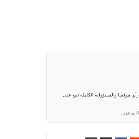
 رأي موقعنا والمسؤولية الكاملة تقع على
 المحتوى.
‏Reddit
‏VKontakte
مشاركة عبر البريد
طباعة