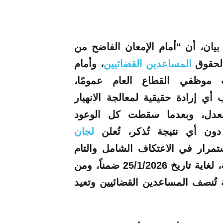
يان، أن “أمام الإمعان الفاضح من
 لحقوق
المساعدين
القضائيين
، وأمام
 موظفي القطاع العام عمومًا،
ي إرادة حقيقية لمعالجة الانهيار
عدل، وبعدما سقطت كل الوعود
دون أي نتيجة تُذكر، تُعلن
لجان
تمرار
في
الاعتكاف
الشامل والتام
في كل قصور العدل على كامل الأراضي اللبنانية، لغاية تاريخ 25/1/2026 ضمناً، ومن
 تُنصف المساعدين القضائيين وتعيد