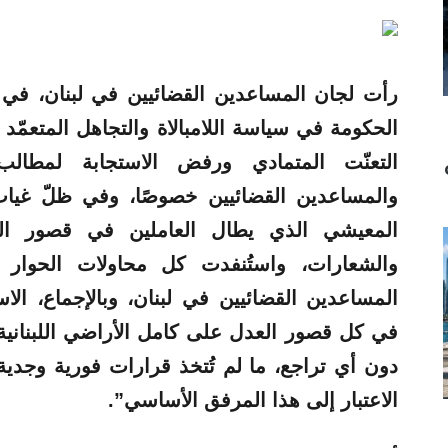
رأت
لجان
المساعدين
القضائيين
في لبنان، في ب
الحكومة في سياسة اللامبالاة والتجاهل المتعمّد
التعنّت المتمادي ورفض الاستجابة لمطالب
والمساعدين
القضائيين
خصوصًا، وفي ظلّ غياب أ
المعيشي الذي يطال العاملين في قصور ال
والشعارات، واستُنفدت كل محاولات الحوار 
المساعدين
القضائيين في لبنان، وبالإجماع،
الاس
دون أي تراجع، ما لم تُتخذ قرارات فورية وجدية
الاعتبار إلى هذا المرفق الأساسي”.