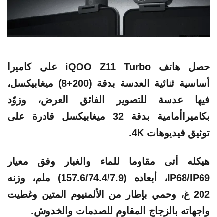
حصل
هاتف
iQOO Z11 Turbo على كاميرا
أساسية ثنائية العدسة بدقة (200+8) ميغابيكسل،
فيها عدسة للتصوير الفائق العرض، وزوّد
بكاميراأمامية بدقة 32 ميغابيكسل قادرة على
توثيق فيديوهات 4K.
هيكله أتى مقاوما للماء والغبار وفق معيار
IP68/IP69، أبعاده (157.6/74.4/7.9) ملم، وزنه
202 غ، وحمي بإطار من الألمنيوم المتين وغطيت
واجهاته بالزجاج المقاوم للصدمات والخدوش.