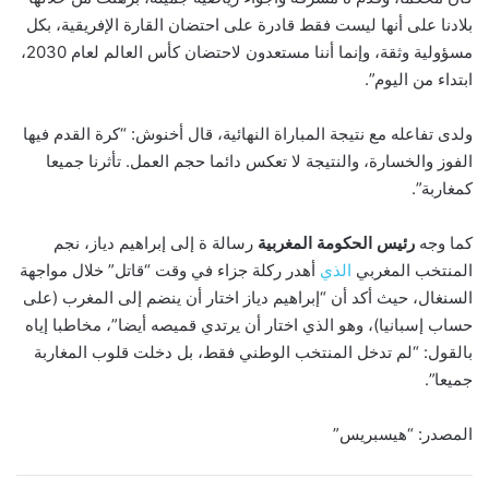
بلادنا على أنها ليست فقط قادرة على احتضان القارة الإفريقية، بكل
مسؤولية وثقة، وإنما أننا مستعدون لاحتضان كأس العالم لعام 2030،
ابتداء من اليوم”.
ولدى تفاعله مع نتيجة المباراة النهائية، قال أخنوش: “كرة القدم فيها
الفوز والخسارة، والنتيجة لا تعكس دائما حجم العمل. تأثرنا جميعا
كمغاربة”.
كما وجه
رئيس
الحكومة
المغربية
رسالة ة إلى إبراهيم دياز، نجم
المنتخب المغربي
الذي
أهدر ركلة جزاء في وقت “قاتل” خلال مواجهة
السنغال، حيث أكد أن “إبراهيم دياز اختار أن ينضم إلى المغرب (على
حساب إسبانيا)، وهو الذي اختار أن يرتدي قميصه أيضا”، مخاطبا إياه
بالقول: “لم تدخل المنتخب الوطني فقط، بل دخلت قلوب المغاربة
جميعا”.
المصدر: “هيسبريس”