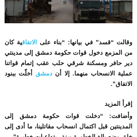
وقالت “قسد” في بيانها: “بناء على
الاتفاق
ية كان
من المزمع دخول قوات حكومة
دمشق
إلى مدينتي
دير حافر ومسكنة شرقي حلب عقب إتمام قواتنا
عملية الانسحاب منهما. إلا أن
دمشق
أخلّت
ببنود
الاتفاق
”.
إقرأ المزيد
وأضافت: “دخلت قوات حكومة
دمشق
إلى
المدينتين قبل
اكتمال
انسحاب مقاتلينا، ما أدى إلى
خلق وضع بالغ الخطورة وينذر بتداعيات خطيرة”.